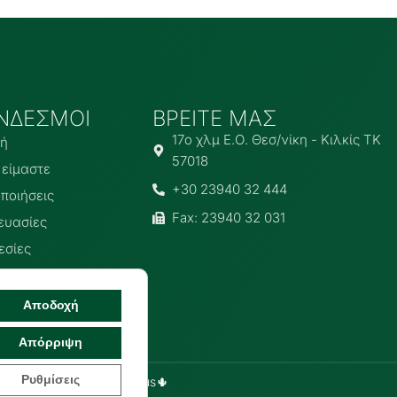
ΝΔΕΣΜΟΙ
ΒΡΕΙΤΕ ΜΑΣ
17ο χλμ Ε.Ο. Θεσ/νίκη - Κιλκίς ΤΚ
κή
57018
 είμαστε
+30 23940 32 444
ποιήσεις
Fax: 23940 32 031
ευασίες
εσίες
οινωνία
Αποδοχή
Απόρριψη
Ρυθμίσεις
K | Developed by
Cactus
🌵