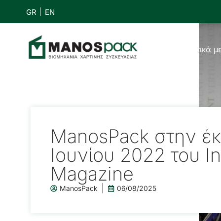
GR
EN
Αρχική
Σχετικά μ
ManosPack στην έ
Ιουνίου 2022 του In
Magazine
ManosPack
06/08/2025